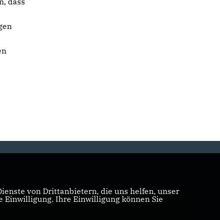
n, dass
gen
en
enste von Drittanbietern, die uns helfen, unser
Einwilligung. Ihre Einwilligung können Sie