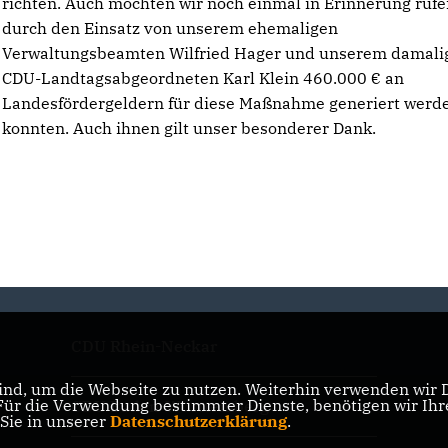
richten. Auch möchten wir noch einmal in Erinnerung rufe
durch den Einsatz von unserem ehemaligen
Verwaltungsbeamten Wilfried Hager und unserem damali
CDU-Landtagsabgeordneten Karl Klein 460.000 € an
Landesfördergeldern für diese Maßnahme generiert werd
konnten. Auch ihnen gilt unser besonderer Dank.
CDU Rhein-Neckar
nd, um die Webseite zu nutzen. Weiterhin verwenden wir Di
r die Verwendung bestimmter Dienste, benötigen wir Ihre 
CDU Baden-Württemberg
 Sie in unserer
Datenschutzerklärung
.