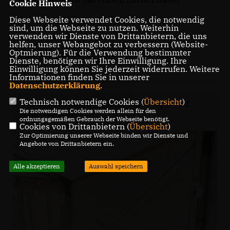
Cookie Hinweis
Diese Webseite verwendet Cookies, die notwendig
sind, um die Webseite zu nutzen. Weiterhin
verwenden wir Dienste von Drittanbietern, die uns
helfen, unser Webangebot zu verbessern (Website-
Optmierung). Für die Verwendung bestimmter
Sandhausen, 08.09.2023, 12:12 Uhr
Dienste, benötigen wir Ihre Einwilligung. Ihre
Einwilligung können Sie jederzeit widerrufen. Weitere
Ort
Informationen finden Sie in unserer
Datenschutzerklärung
.
Technisch notwendige Cookies (
Übersicht
)
6.2.2024: Traditionelles Hopfe zopfe auf
Die notwendigen Cookies werden allein für den
dem Festplatz
ordnungsgemäßen Gebrauch der Webseite benötigt.
Cookies von Drittanbietern (
Übersicht
)
Zur Optimierung unserer Webseite binden wir Dienste und
Angebote von Drittanbietern ein.
Alle akzeptieren
Auswahl speichern