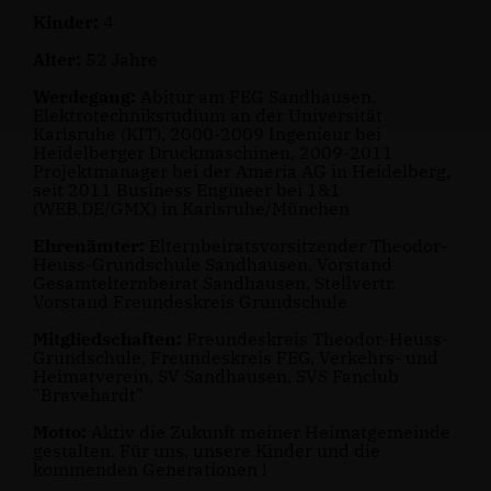
Kinder:
4
Alter:
52 Jahre
Werdegang:
Abitur am FEG Sandhausen,
Elektrotechnikstudium an der Universität
Karlsruhe (KIT), 2000-2009 Ingenieur bei
Heidelberger Druckmaschinen, 2009-2011
Projektmanager bei der Ameria AG in Heidelberg,
seit 2011 Business Engineer bei 1&1
(WEB.DE/GMX) in Karlsruhe/München
Ehrenämter:
Elternbeiratsvorsitzender Theodor-
Heuss-Grundschule Sandhausen, Vorstand
Gesamtelternbeirat Sandhausen, Stellvertr.
Vorstand Freundeskreis Grundschule
Mitgliedschaften:
Freundeskreis Theodor-Heuss-
Grundschule, Freundeskreis FEG, Verkehrs- und
Heimatverein, SV Sandhausen, SVS Fanclub
"Bravehardt"
Motto:
Aktiv die Zukunft meiner Heimatgemeinde
gestalten. Für uns, unsere Kinder und die
kommenden Generationen !