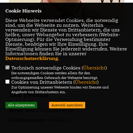
Cookie Hinweis
Diese Webseite verwendet Cookies, die notwendig
sind, um die Webseite zu nutzen. Weiterhin
verwenden wir Dienste von Drittanbietern, die uns
Claus Allgeier
helfen, unser Webangebot zu verbessern (Website-
Optmierung). Für die Verwendung bestimmter
Dienste, benötigen wir Ihre Einwilligung. Ihre
Einwilligung können Sie jederzeit widerrufen. Weitere
Kontakt
Informationen finden Sie in unserer
Datenschutzerklärung
.
Technisch notwendige Cookies (
Übersicht
)
Theodor-Heuss-Str. 4a
Die notwendigen Cookies werden allein für den
ordnungsgemäßen Gebrauch der Webseite benötigt.
69207 Sandhausen
Cookies von Drittanbietern (
Übersicht
)
Zur Optimierung unserer Webseite binden wir Dienste und
Angebote von Drittanbietern ein.
Zur Person
Alle akzeptieren
Auswahl speichern
Beruf:
Senior Product Owner
Familienstand:
verheiratet