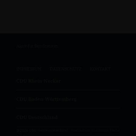
Aktiv für Sandhausen
IMPRESSUM
DATENSCHUTZ
KONTAKT
CDU Rhein-Neckar
CDU Baden-Württemberg
CDU Deutschland
@2026 CDU Gemeindeverband
Realisation: Sharkness Media